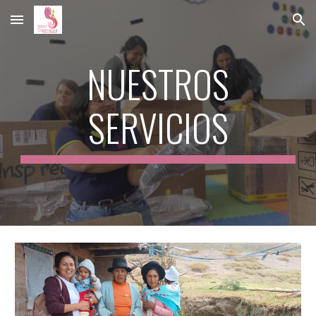
Skip to main content
Skip to navigation
N
UES
TR
OS
SERVICIOS